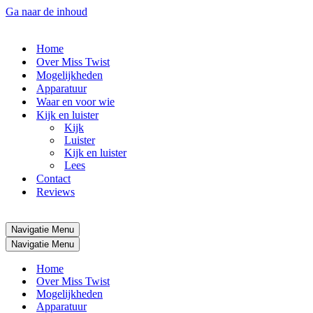
Ga naar de inhoud
Home
Over Miss Twist
Mogelijkheden
Apparatuur
Waar en voor wie
Kijk en luister
Kijk
Luister
Kijk en luister
Lees
Contact
Reviews
Navigatie Menu
Navigatie Menu
Home
Over Miss Twist
Mogelijkheden
Apparatuur